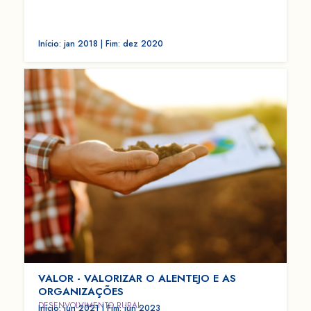
Início: jan 2018 | Fim: dez 2020
VALOR - VALORIZAR O ALENTEJO E AS
ORGANIZAÇÕES
DESENVOLVIMENTO RURAL
Início: jun 2021 | Fim: jun 2023