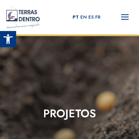
PT
EN
ES
FR
Open toolbar
PROJETOS