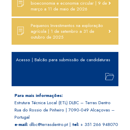
bioeconomia e economia circular | 9 de
março a 11 de maio de 2026
Pequenos Investimentos na exploração
agrícola | 1 de setembro a 31 de
outubro de 2025
Acesso | Balcão para submissão de candidaturas
Para mais informações:
Estrutura Técnica Local (ETL) DLBC – Terras Dentro
Rua do Rossio de Pinheiro
|
7090-049 Alcaçovas –
Portugal
e-mail:
dlbc@terrasdentro.pt
|
tel:
+ 351 266 948070