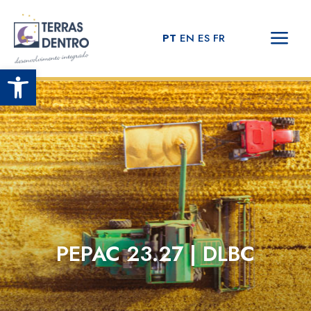
PT
EN
ES
FR
Open toolbar
PEPAC 23.27 | DLBC