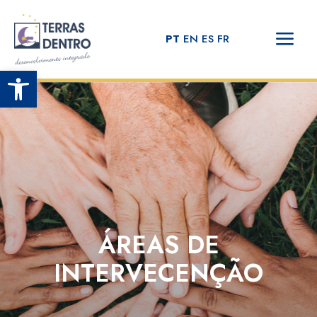
PT
EN
ES
FR
Open toolbar
ÁREAS DE
INTERVECENÇÃO