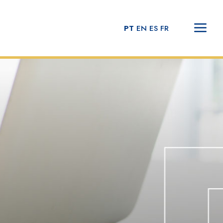
PT
EN
ES
FR