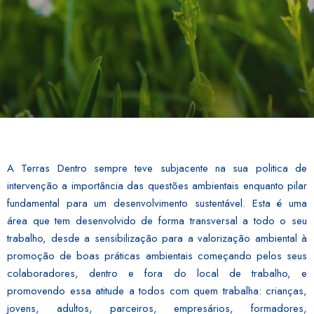
A Terras Dentro sempre teve subjacente na sua politica de
intervenção a importância das questões ambientais enquanto pilar
fundamental para um desenvolvimento sustentável. Esta é uma
área que tem desenvolvido de forma transversal a todo o seu
trabalho, desde a sensibilização para a valorização ambiental à
promoção de boas práticas ambientais começando pelos seus
colaboradores, dentro e fora do local de trabalho, e
promovendo essa atitude a todos com quem trabalha: crianças,
jovens, adultos, parceiros, empresários, formadores,