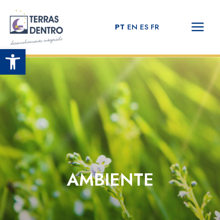
PT
EN
ES
FR
Open toolbar
AMBIENTE