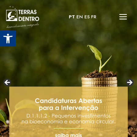
PT
EN
ES
FR
Open toolbar