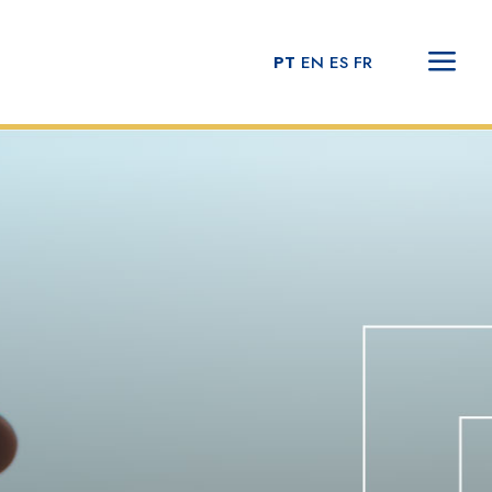
PT
EN
ES
FR