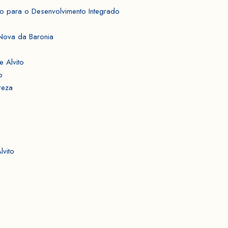
o para o Desenvolvimento Integrado
o
 Nova da Baronia
 Alvito
o
reza
lvito