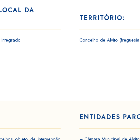
LOCAL DA
TERRITÓRIO:
 Integrado
Concelho de Alvito (freguesia
ENTIDADES PAR
celhos objeto de intervenção
– Câmara Municipal de Alvit