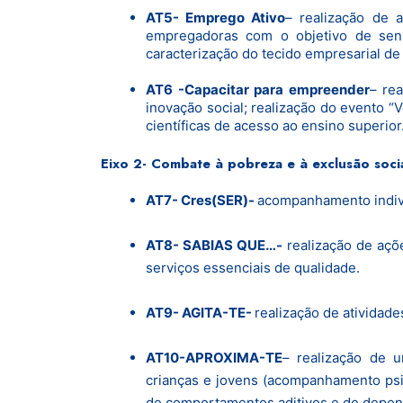
AT5- Emprego Ativo
– realização de 
empregadoras com o objetivo de sensi
caracterização do tecido empresarial de 
AT6 -Capacitar para empreender
– re
inovação social; realização do evento “
científicas de acesso ao ensino superior
Eixo 2- Combate à pobreza e à exclusão social
AT7- Cres(SER)-
acompanhamento individ
AT8- SABIAS QUE…-
realização de açõ
serviços essenciais de qualidade.
AT9- AGITA-TE-
realização de atividade
AT10-APROXIMA-TE
– realização de 
crianças e jovens (acompanhamento psi
de comportamentos aditivos e de depen