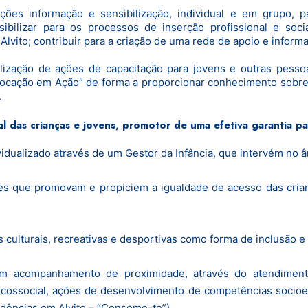
ações informação e sensibilização, individual e em grupo, 
bilizar para os processos de inserção profissional e soc
Alvito; contribuir para a criação de uma rede de apoio e infor
alização de ações de capacitação para jovens e outras pess
Vocação em Ação” de forma a proporcionar conhecimento sobre p
.
 das crianças e jovens, promotor de uma efetiva garantia par
ualizado através de um Gestor da Infância, que intervém no âmb
es que promovam e propiciem a igualdade de acesso das crian
s culturais, recreativas e desportivas como forma de inclusão e
um acompanhamento de proximidade, através do atendimento
cossocial, ações de desenvolvimento de competências socioe
dências em Alvito – “Consome-te”)