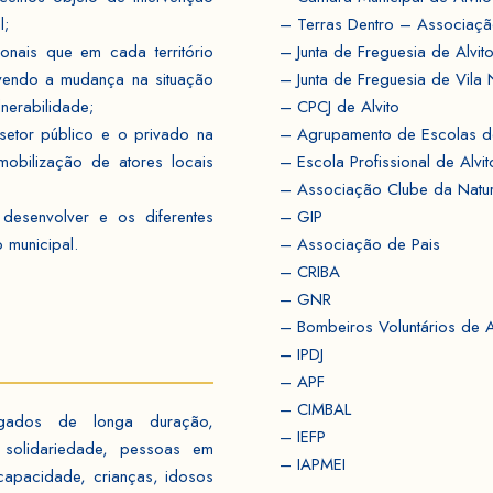
l;
– Terras Dentro – Associaçã
onais que em cada território
– Junta de Freguesia de Alvit
movendo a mudança na situação
– Junta de Freguesia de Vila
nerabilidade;
– CPCJ de Alvito
setor público e o privado na
– Agrupamento de Escolas de
obilização de atores locais
– Escola Profissional de Alvit
– Associação Clube da Natu
 desenvolver e os diferentes
– GIP
 municipal.
– Associação de Pais
– CRIBA
– GNR
– Bombeiros Voluntários de A
– IPDJ
– APF
– CIMBAL
egados de longa duração,
– IEFP
 solidariedade, pessoas em
– IAPMEI
capacidade, crianças, idosos