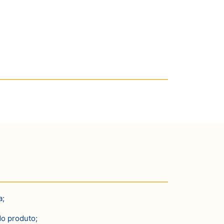
a;
do produto;