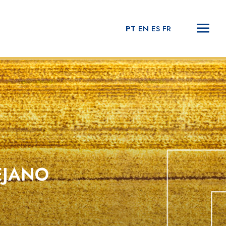
PT
EN
ES
FR
EJANO